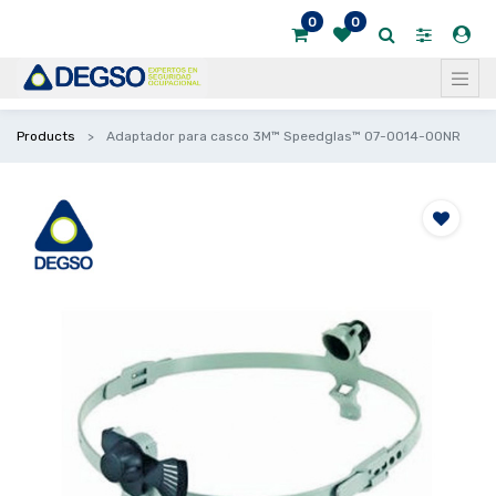
0
0
Products
Adaptador para casco 3M™ Speedglas™ 07-0014-00NR