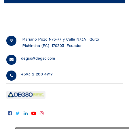
Mariano Pozo N73-77 y Calle N73A
Quito
Pichincha (EC)
170303
Ecuador
degso@degso.com
+593 2 280 4919