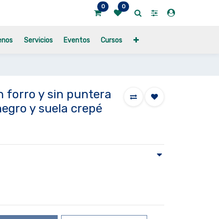
0
0
enos
Servicios
Eventos
Cursos
 forro y sin puntera
negro y suela crepé