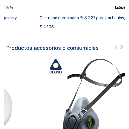
Cartucho combinado BLS 227 para partículas, gases y
vapores orgánicos, inorgánicos, ácidos, amoníaco y
$
47.06
mercurio ABEK1HgP3 R
Productos accesorios o consumibles