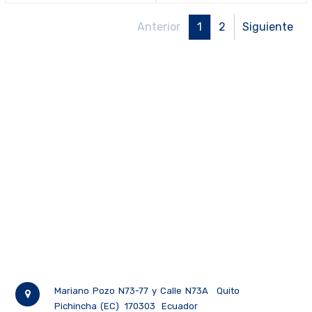
y niveles molestos de gases
R D y niveles molestos de gases
ácidos, vapores orgánicos y
ácidos, vapores orgánicos y
Anterior
1
2
Siguiente
ozono (caja de 10 unidades)
ozono (caja de 5 unidades)
Mariano Pozo N73-77 y Calle N73A
Quito
Pichincha (EC)
170303
Ecuador