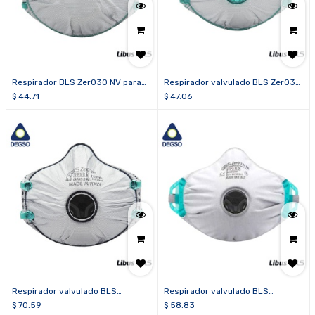
Respirador BLS Zer030 NV para
Respirador valvulado BLS Zer030
partículas FFP3 R D (caja de 10
para partículas FFP3 R D (caja de
$
44.71
$
47.06
unidades)
10 unidades)
Respirador valvulado BLS
Respirador valvulado BLS
Zer031C para partículas FFP3 R D
Zer032CFR para soldadura FFP3
$
70.59
$
58.83