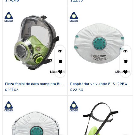
$
176.48
$
22.35
unidades)
Pieza facial de cara completa BLS
Respirador valvulado BLS 129BW
5600
para partículas FFP2 R D (caja de
$
127.06
$
23.53
15 unidades)