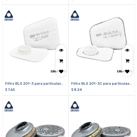
Filtro BLS 201-3 para partículas
Filtro BLS 201-3C para partículas
P3 R
P3 R y niveles molestos de
$
7.65
$
8.24
vapores orgánicos, gases ácidos
y ozono