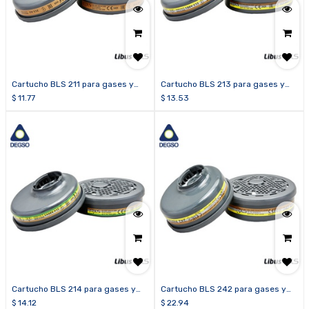
Cartucho BLS 211 para gases y
Cartucho BLS 213 para gases y
vapores orgánicos A2
vapores orgánicos, inorgánicos y
$
11.77
$
13.53
ácidos ABE1
Cartucho BLS 214 para gases y
Cartucho BLS 242 para gases y
vapores orgánicos, inorgánicos,
vapores orgánicos, inorgánicos,
$
14.12
$
22.94