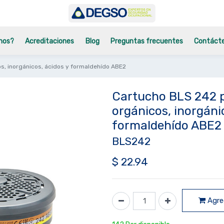
mos?
Acreditaciones
Blog
Preguntas frecuentes
Contáct
s, inorgánicos, ácidos y formaldehído ABE2
Cartucho BLS 242 p
orgánicos, inorgáni
formaldehído ABE2
BLS242
$
22.94
Agreg