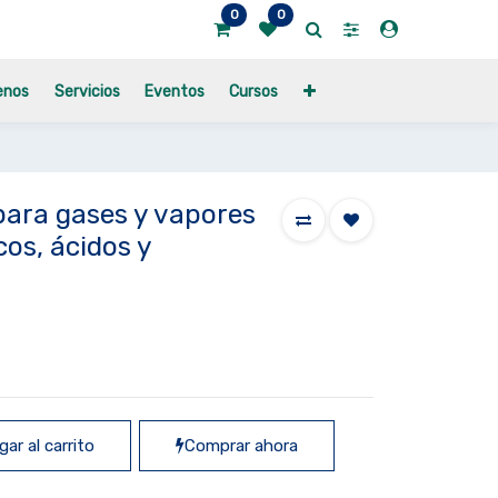
0
0
enos
Servicios
Eventos
Cursos
ara gases y vapores
cos, ácidos y
ar al carrito
Comprar ahora