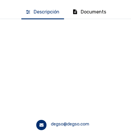
Descripción
Documents
degso@degso.com