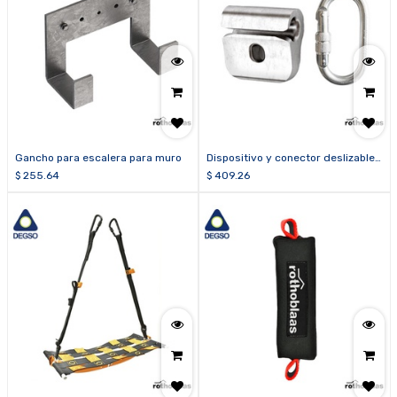
Gancho para escalera para muro
Dispositivo y conector deslizable
fijo SLIDE2
$
255.64
$
409.26