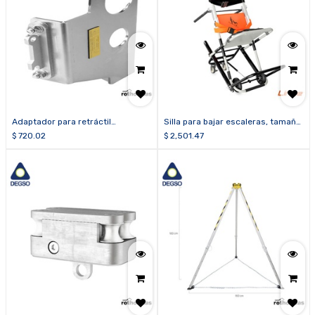
Adaptador para retráctil
Silla para bajar escaleras, tamaño
TRIDAVFAL25
pequeño
$
720.02
$
2,501.47