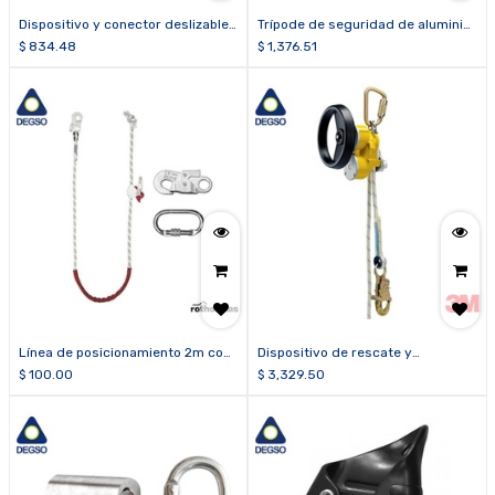
Dispositivo y conector deslizable
Trípode de seguridad de aluminio,
fijo
altura máxima 2.10 m TRI2115
$
834.48
$
1,376.51
Línea de posicionamiento 2m con
Dispositivo de rescate y
freno aluminio AS4597
descenso 3M™ DBI-SALA®
$
100.00
$
3,329.50
Rollgliss™ R550 3327200 de 200
pies