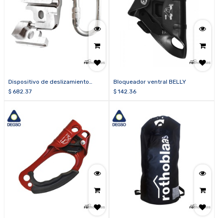
Dispositivo de deslizamiento
Bloqueador ventral BELLY
removible SLIDE1
$
682.37
$
142.36