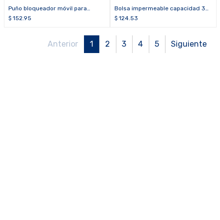
Puño bloqueador móvil para
Bolsa impermeable capacidad 30
ascenso (derecho) ELERIG
litros, peso 610 gramos, altura 70
$
152.95
$
124.53
cm RSBAG
Anterior
1
2
3
4
5
Siguiente