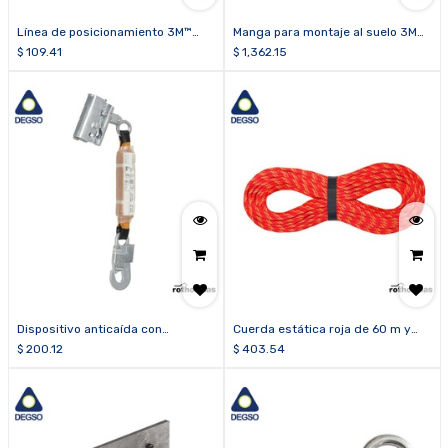
Línea de posicionamiento 3M™
Manga para montaje al suelo 3M™
Protecta® PRO™ 1385301
DBI-SALA® 8516190
$
109.41
$
1,362.15
regulable con ganchos de 3/4 de
pulgada
Dispositivo anticaída con
Cuerda estática roja de 60 m y
disipador de energía BACK2
diámetro 10.5 mm ROPE4
$
200.12
$
403.54