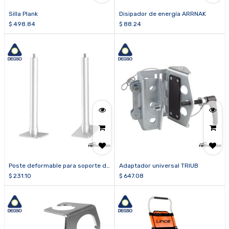
Silla Plank
Disipador de energía ARRNAK
$
498.84
$
88.24
Poste deformable para soporte de
Adaptador universal TRIUB
línea de 40 cm TOWER-400
$
231.10
$
647.08