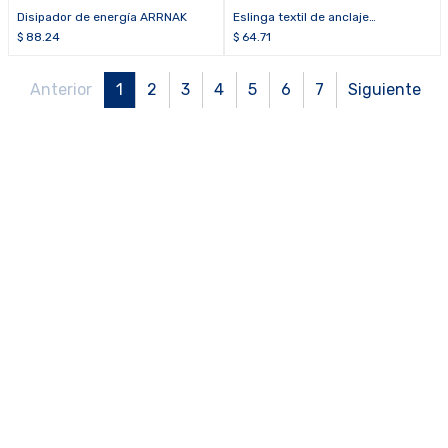
Disipador de energía ARRNAK
Eslinga textil de anclaje
BAND35120, 35KN y 120 cm
$
88.24
$
64.71
Anterior
1
2
3
4
5
6
7
Siguiente