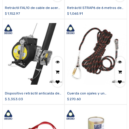
Retráctil FAL10 de cable de acero
Retráctil STRAP6 de 6 metros de
de 10 metros
cinta
$
1,152.97
$
1,065.91
Dispositivo retráctil anticaída de
Cuerda con ojales y un
25 m de cable
mosquetón 20m
$
3,353.03
$
270.60