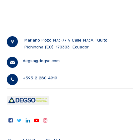
Mariano Pozo N73-77 y Calle N73A
Quito
Pichincha (EC)
170303
Ecuador
degso@degso.com
+593 2 280 4919