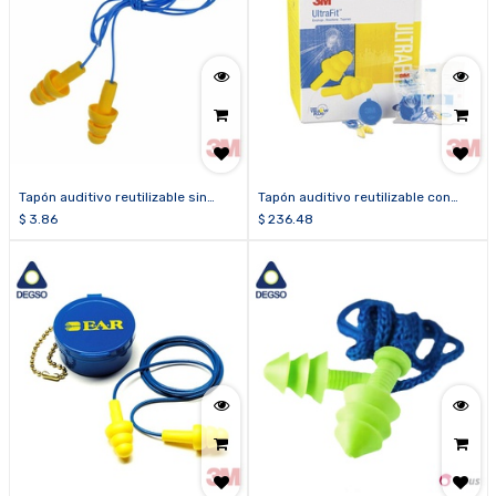
Tapón auditivo reutilizable sin
Tapón auditivo reutilizable con
estuche 3M™ E-A-R™ Ultrafit™
estuche 3M™ E-A-R™ Ultrafit™
$
3.86
$
236.48
340-4004
340-4002 (caja de 50 unidades)