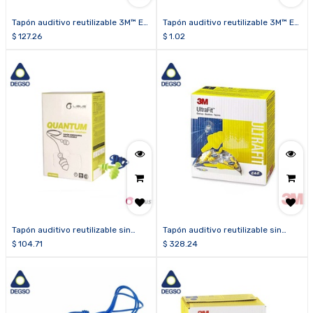
Tapón auditivo reutilizable 3M™ E-
Tapón auditivo reutilizable 3M™ E-
A-R™ Flexible Fit HA 328-1001
A-R™ Flexible Fit HA 328-1001
$
127.26
$
1.02
(caja de 125 pares)
Tapón auditivo reutilizable sin
Tapón auditivo reutilizable sin
estuche LIBUS® QUANTUM (caja
estuche 3M™ E-A-R™ Ultrafit™
$
104.71
$
328.24
250 pares)
340-4004 (caja de 100 pares)