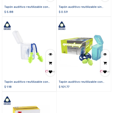
Tapón auditivo reutilizable con
Tapón auditivo reutilizable sin
estuche 3M™ E-A-R™ Ultrafit™
estuche LIBUS® QUANTUM
$
5.88
$
0.59
340-4002
Tapón auditivo reutilizable con
Tapón auditivo reutilizable con
estuche LIBUS® QUANTUM
estuche LIBUS® QUANTUM (caja
$
1.18
$
101.77
de 100 unidades)