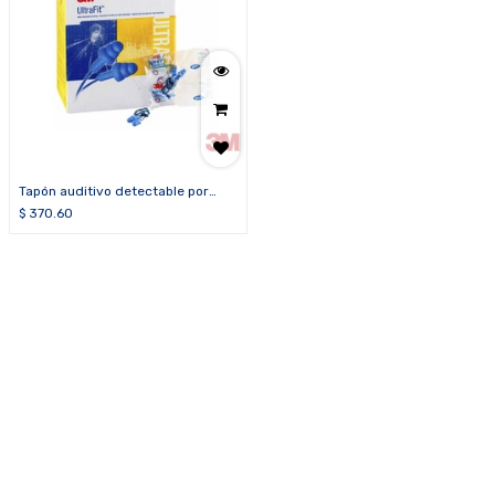
Tapón auditivo detectable por
metal 3M™ E-A-R™ Ultrafit™ 340-
$
370.60
4007 (caja de 100 pares)