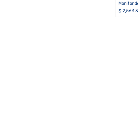
Monitor de
CTX300 Si
$
2,563.