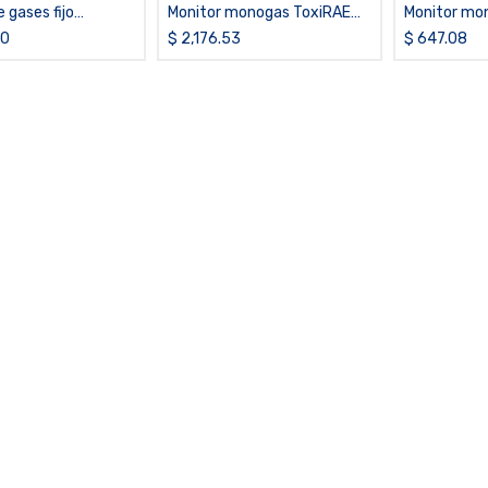
 gases fijo
Monitor monogas ToxiRAE
Monitor mo
n pantalla, NH3
Pro CO2
de CO
30
$
2,176.53
$
647.08