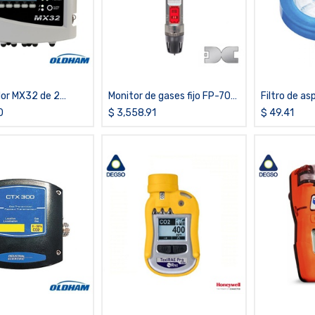
dor MX32 de 2
Monitor de gases fijo FP-700
Filtro de as
-20mA/Digital),
con sensor de LEL Catalítico
desempeño 
0
$
3,558.91
$
49.41
oftware