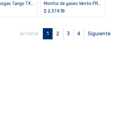
nogas Tango TX1
Monitor de gases Ventis PRO
5, H2S,LEL,CO,O2, difusión,
$
2,374.18
sin estuche
Anterior
1
2
3
4
Siguiente