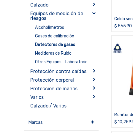
Calzado
Equipos de medición de
riesgos
Celda sen
Ventis M
$
565.90
Alcoholímetros
Gases de calibración
Detectores de gases
Medidores de Ruido
Otros Equipos - Laboratorio
Protección contra caídas
Protección corporal
Protección de manos
Varios
Calzado / Varios
Monitor d
H2S,LEL,C
$
10,259.
Marcas