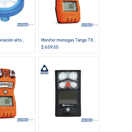
piración alto
Monitor monogas Tango TX1
(paquete)
de H2S
$
659.55