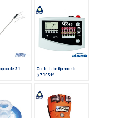
ópico de 3ft
Controlador fijo modelo
MX43, montaje en pared
$
7,053.12