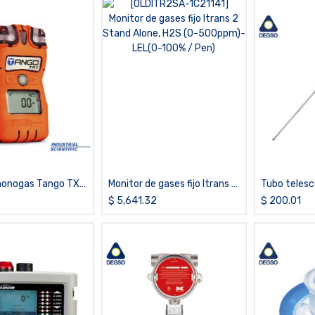
monogas Tango TX1
Monitor de gases fijo Itrans 2
Tubo telesc
 bajo
Stand Alone, H2S (0-
$
5,641.32
$
200.01
500ppm)-LEL(0-100% / Pen)