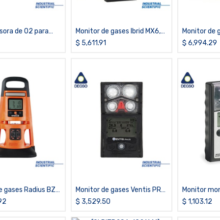
sora de O2 para
Monitor de gases Ibrid MX6,
Monitor de g
X4
LEL y CO2, con bomba
LEL, COSH, S
$
5,611.91
$
6,994.29
difusión
e gases Radius BZ1,
Monitor de gases Ventis PRO
Monitor mo
O,O2, difusión
5, CO/H2S,LEL, O2 y Cl2,
PRO de CO
92
$
3,529.50
$
1,103.12
difusión, sin estuche