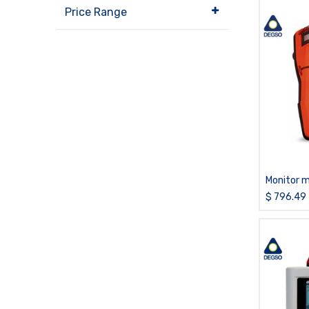
Price Range
Monitor 
de CO/H2
$
796.49