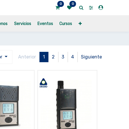
0
0
enos
Servicios
Eventos
Cursos
or
Anterior
1
2
3
4
Siguiente