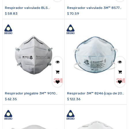
Respirador valvulado BLS
Respirador valvulado 3M™ 8577
Zer032CFR para soldadura FFP3
(caja de 10 unidades)
$
58.83
$
70.59
R D y niveles molestos de gases
ácidos, vapores orgánicos y
ozono (caja de 5 unidades)
Respirador plegable 3M™ 9010
Respirador 3M™ 8246 (caja de 20
(caja de 50 unidades)
unidades)
$
62.35
$
122.36