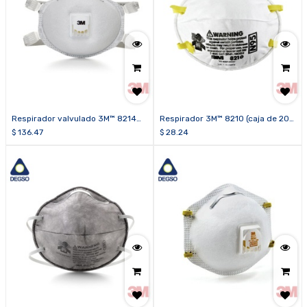
Respirador valvulado 3M™ 8214
Respirador 3M™ 8210 (caja de 20
(caja de 10 Unidades)
unidades)
$
136.47
$
28.24