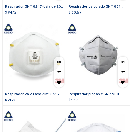
Respirador 3M™ 8247 (caja de 20
Respirador valvulado 3M™ 8511
unidades)
(caja de 10 unidades)
$
94.12
$
30.59
Respirador valvulado 3M™ 8515
Respirador plegable 3M™ 9010
(caja de 10 unidades)
$
71.77
$
1.47