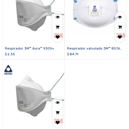
Respirador 3M™ Aura™ 9205+
Respirador valvulado 3M™ 8576
(caja de 10 unidades)
$
2.35
$
84.71