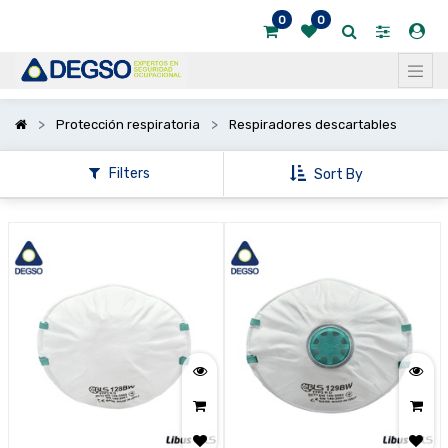
0
0
Mostrar
categorías
Protección respiratoria
Respiradores descartables
Filters
Sort By