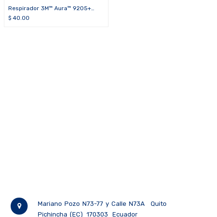
Respirador 3M™ Aura™ 9205+
(caja de 20 unidades)
$
40.00
Mariano Pozo N73-77 y Calle N73A
Quito
Pichincha (EC)
170303
Ecuador