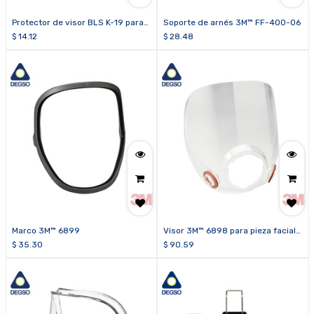
Protector de visor BLS K-19 para
Soporte de arnés 3M™ FF-400-06
piezas faciales de cara completa
$
14.12
$
28.48
BLS Serie 5000 (paquete de 5
unidades)
Marco 3M™ 6899
Visor 3M™ 6898 para pieza facial
de cara completa 3M™ serie 6000
$
35.30
$
90.59