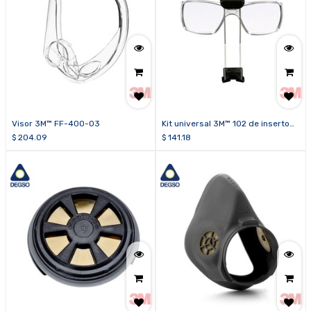
Visor 3M™ FF-400-03
Kit universal 3M™ 102 de inserto
de prescripción para piezas
$
204.09
$
141.18
faciales de cara completa 3M™