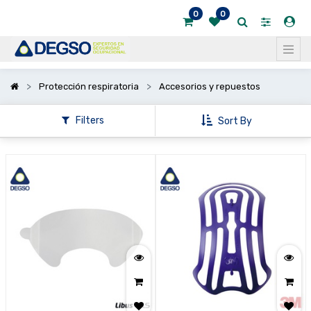
0
0
Mostrar
categorías
Protección respiratoria
Accesorios y repuestos
Filters
Sort By