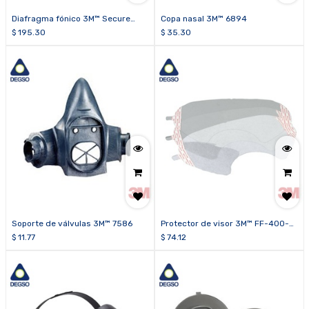
Diafragma fónico 3M™ Secure
Copa nasal 3M™ 6894
Click™ HF-800-05 (paquete de 5
$
195.30
$
35.30
unidades)
Soporte de válvulas 3M™ 7586
Protector de visor 3M™ FF-400-
15 (caja de 25 unidades)
$
11.77
$
74.12