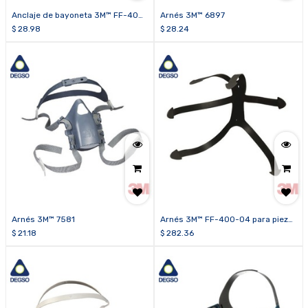
Anclaje de bayoneta 3M™ FF-400-
Arnés 3M™ 6897
08
$
28.98
$
28.24
Arnés 3M™ 7581
Arnés 3M™ FF-400-04 para pieza
facial 3M™ FF-400 (Caja de 5
$
21.18
$
282.36
unidades)