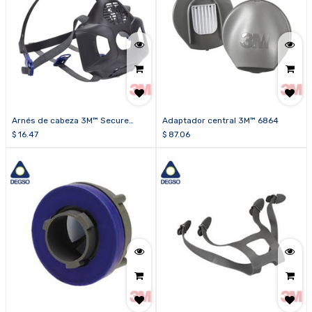
Arnés de cabeza 3M™ Secure
Adaptador central 3M™ 6864
Click™ HF-800-04
$
16.47
$
87.06