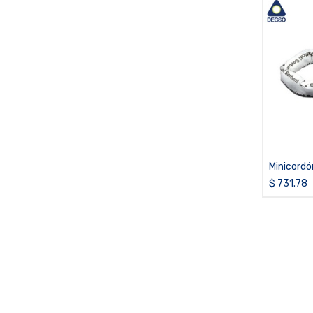
Minicordó
químicos
$
731.78
(paquete 
de 3 pulga