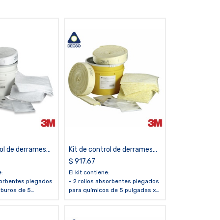
rol de derrames
Kit de control de derrames
buros 3M™ P-
químicos 3M™ C-SKFL31
$
917.67
e:
El kit contiene:
sorbentes plegados
- 2 rollos absorbentes plegados
rburos de 5
para químicos de 5 pulgadas x
0 pies
50 pies
bsorbentes para
- 30 paños absorbentes para
 de 17 x 19
químicos de 17 x 19 pulgadas