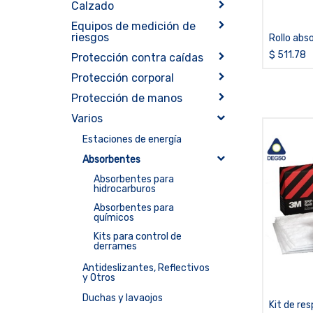
Calzado
Equipos de medición de
riesgos
Rollo abs
hidrocar
$
511.78
Protección contra caídas
(rollo de 
Protección corporal
pies)
Protección de manos
Varios
Estaciones de energía
Absorbentes
Absorbentes para
hidrocarburos
Absorbentes para
químicos
Kits para control de
derrames
Antideslizantes, Reflectivos
y Otros
Duchas y lavaojos
Kit de re