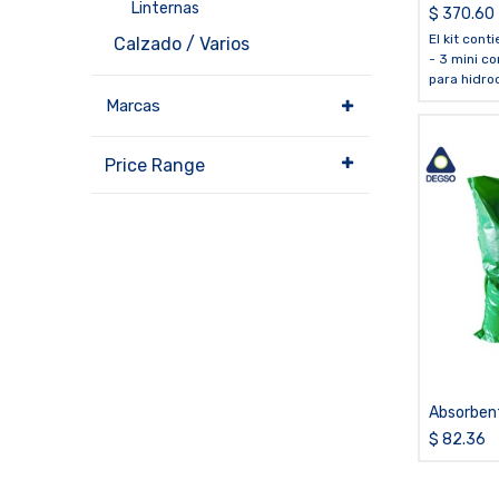
Linternas
de hidroc
$
370.60
PETRO
El kit conti
Calzado / Varios
- 3 mini c
para hidro
- 10 paños
Marcas
hidrocarbu
- 1 bolsa d
temporal
Price Range
- 1 caja de
transporte
utilizada 
advertenc
Absorbent
hidrocarb
$
82.36