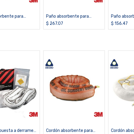
orbente para
Paño absorbente para
Paño absor
buros 3M™ HP-100
hidrocarburos 3M™ HP-156
químicos 3M
$
267.07
$
156.47
38 pulgadas x 144
(paquete de 100 paños de 17
50 paños de
x 19 pulgadas)
pulgadas)
spuesta a derrames
Cordón absorbente para
Cordón abs