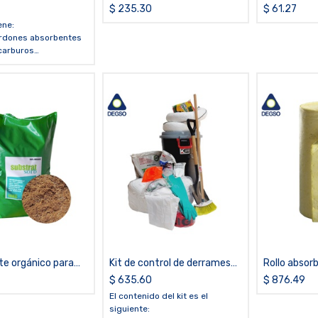
arburos 3M™ SRP-
hidrocarburos 3M™ T-270
hidrocarbur
$
235.30
$
61.27
(cordón de 8 pulgadas x 10
pulgadas x 1
ene:
pies)
ordones absorbentes
carburos
 absorbentes para
ros
e disposición
 cartón para
 que puede ser
como señalización de
ia
e orgánico para
Kit de control de derrames
Rollo absor
uros (saco de 10 kg)
de hidrocarburos
químicos 3
$
635.60
$
876.49
(rollo de 38
El contenido del kit es el
pies)
siguiente: