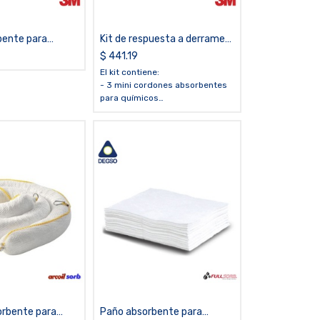
bente para
Kit de respuesta a derrames
™ P-110 (caja de
químicos 3M™ SRP-CHEM
$
441.19
 11 x 13
El kit contiene:
- 3 mini cordones absorbentes
para químicos
- 10 paños absorbentes para
químicos
- 1 bolsa de disposición
temporal
- 1 caja de cartón para
transporte que puede ser
utilizada como señalización de
advertencia
orbente para
Paño absorbente para