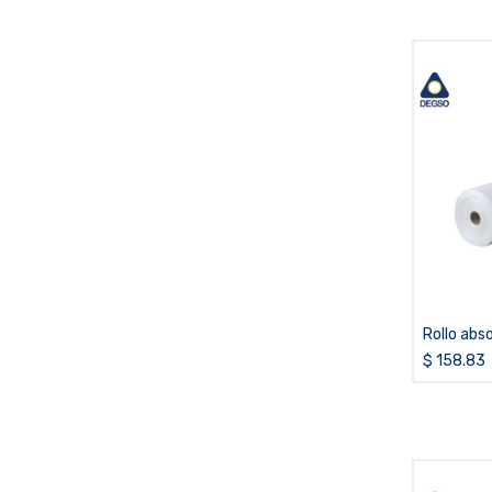
Rollo abs
hidrocarbu
$
158.83
pulgadas 