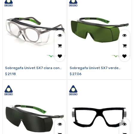
Sobregafa Univet 5X7 clara con
Sobregafa Univet 5X7 verde
tecnología Vanguard PLUS
sombra 3.0
$
21.18
$
27.06