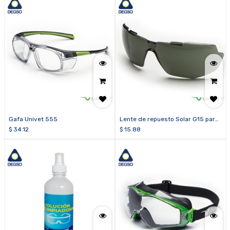
Gafa Univet 555
Lente de repuesto Solar G15 para
gafa Univet 5X1
$
34.12
$
15.88