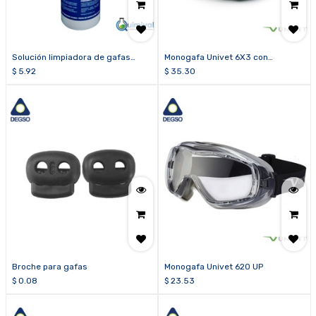
Solución limpiadora de gafas
Monogafa Univet 6X3 con
(botella de 500 ml)
tecnología Vanguard ULTRA
$
5.92
$
35.30
Broche para gafas
Monogafa Univet 620 UP
$
0.08
$
23.53