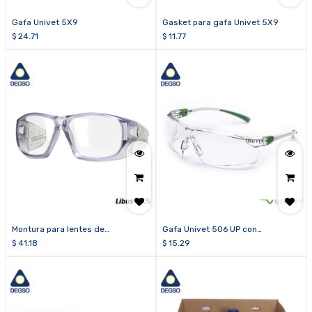
Gafa Univet 5X9
Gasket para gafa Univet 5X9
$
24.71
$
11.77
Montura para lentes de
Gafa Univet 506 UP con
prescripción BLS C22 para piezas
tecnología Vanguard PLUS
$
41.18
$
15.29
faciales de cara completa serie
BLS 5000