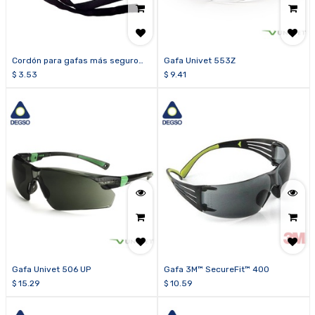
Cordón para gafas más seguro
Gafa Univet 553Z
plástico
$
3.53
$
9.41
Gafa Univet 506 UP
Gafa 3M™ SecureFit™ 400
$
15.29
$
10.59