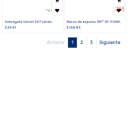
Sobregafa Univet 5X7 verde
Marco de espuma 3M™ SF-FOAM
sombra 5.0
para gafa 3M™ SecureFit™ 400 y
$
29.41
$
158.83
200 (caja de 20 unidades)
Anterior
1
2
3
Siguiente