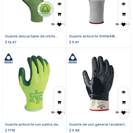
Guante descartable de nitrilo
Guante anticorte SHOWA®
biodegradable SHOWA® 6110PF
DURACoil™ 546X
$
16.47
$
9.41
(caja de 100 unidades)
Guante anticorte con palma de
Guante de uso general recubierto
nitrilo SHOWA® S-TEX 350
de nitrilo con puño de seguridad
$
17.18
$
9.48