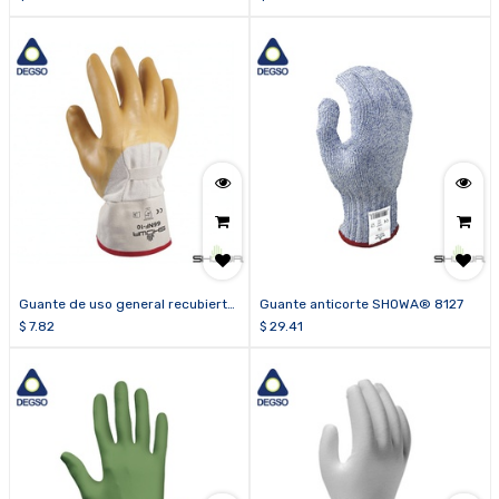
neopreno y manga de nitrilo
SHOWA® 6781R-06
Guante de uso general recubierto
Guante anticorte SHOWA® 8127
de látex SHOWA® 66NF
$
7.82
$
29.41