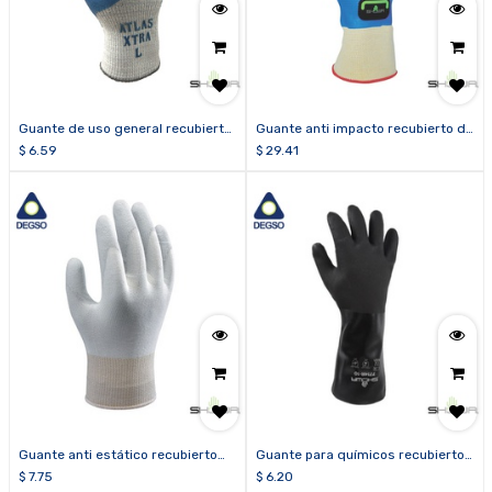
Guante de uso general recubierto
Guante anti impacto recubierto de
de látex SHOWA® ATLAS® 305
nitrilo SHOWA® 377-IP
$
6.59
$
29.41
Guante anti estático recubierto
Guante para químicos recubierto
de poliuretano SHOWA® AO520
de PVC SHOWA® 7714R
$
7.75
$
6.20