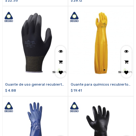
$
22.35
$
28.12
Guante de uso general recubierto
Guante para químicos recubierto
de poliuretano SHOWA® BO500B
de nitrilo SHOWA® 772
$
4.88
$
19.41