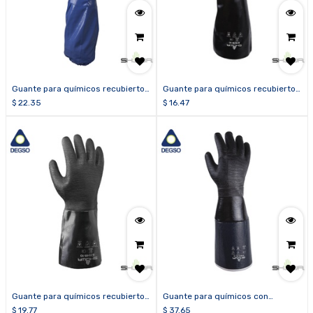
Guante para químicos recubierto
Guante para químicos recubierto
de nitrilo SHOWA® NSK26
de neopreno SHOWA® 6797R
$
22.35
$
16.47
Guante para químicos recubierto
Guante para químicos con
de neopreno SHOWA® 6784R
aislamiento térmico recubierto de
$
19.77
$
37.65