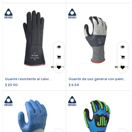
SHOWA® 7166
Guante resistente al calor
Guante de uso general con palma
SHOWA® 8814
de nitrilo micro poroso SHOWA®
$
20.00
$
6.54
MFT PRO 381