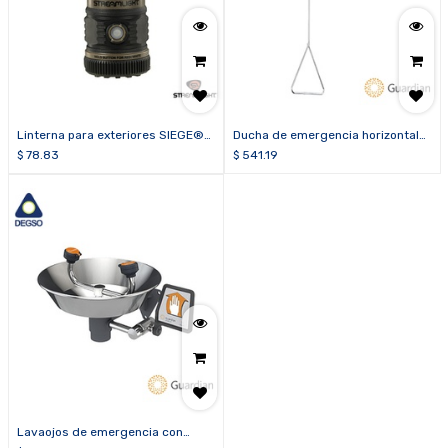
Linterna para exteriores SIEGE®
Ducha de emergencia horizontal
AA
con cabeza plástica Guardian
$
78.83
$
541.19
G1643
Lavaojos de emergencia con