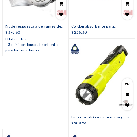
Kit de respuesta a derrames de
Cordón absorbente para
hidrocarburos 3M™ SRP-PETRO
hidrocarburos 3M™ T-270 (cordón
$
370.60
$
235.30
de 8 pulgadas x 10 pies)
El kit contiene:
- 3 mini cordones absorbentes
para hidrocarburos
- 10 paños absorbentes para
hidrocarburos
- 1 bolsa de disposición temporal
- 1 caja de cartón para transporte
que puede ser utilizada como
señalización de advertencia
Linterna intrínsecamente segura
recargable DUALIE® con magneto
$
208.24
(Clase I, División 1)