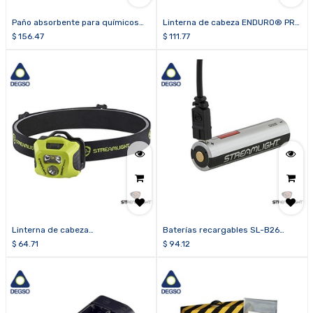
Paño absorbente para químicos
Linterna de cabeza ENDURO® PRO
3M™ P-110 (caja de 50 paños de 11
USB
$
156.47
$
111.77
x 13 pulgadas)
Linterna de cabeza
Baterías recargables SL-B26
intrínsecamente segura
(paquete de 2 unidades)
$
64.71
$
94.12
ENDURO® PRO HAZ-LO® (Clase I,
División 1)