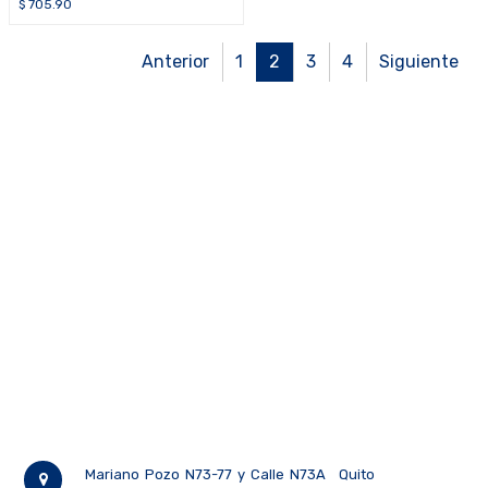
bandeja de acero inoxidable
$
705.90
Guardian G1814
Anterior
1
2
3
4
Siguiente
Mariano Pozo N73-77 y Calle N73A
Quito