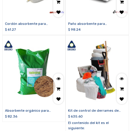
Cordón absorbente para
Paño absorbente para
hidrocarburos (cordón de 5
hidrocarburos (paquete de 100
$
61.27
$
98.24
pulgadas x 10 pies)
paños de 16 x 20 pulgadas)
Absorbente orgánico para
Kit de control de derrames de
hidrocarburos (saco de 10 kg)
hidrocarburos
$
82.36
$
635.60
El contenido del kit es el
siguiente: