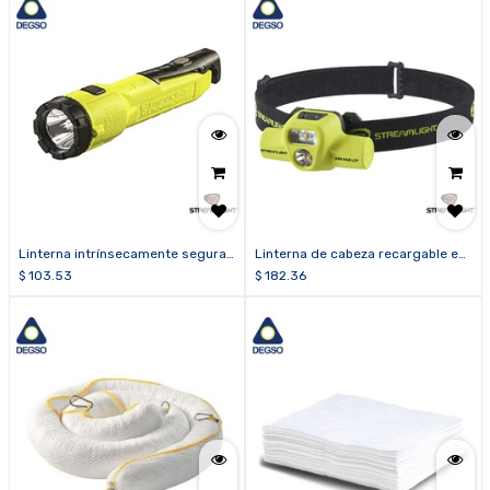
Linterna intrínsecamente segura
Linterna de cabeza recargable e
DUALIE® 3AA con magneto (Clase
intrínsecamente segura USB HAZ-
$
103.53
$
182.36
I, División 1)
LO® (Clase I, División 1)