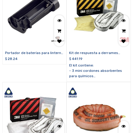
Portador de baterías para linterna
Kit de respuesta a derrames
Survivor® X o Survivor Pivot®
químicos 3M™ SRP-CHEM
$
28.24
$
441.19
(para baterías alcalinas o SL-B26)
El kit contiene:
- 3 mini cordones absorbentes
para químicos
- 10 paños absorbentes para
químicos
- 1 bolsa de disposición temporal
- 1 caja de cartón para transporte
que puede ser utilizada como
señalización de advertencia