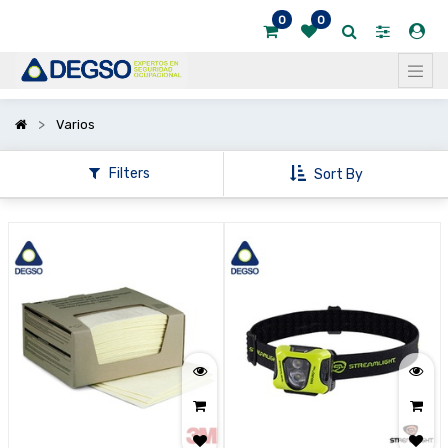
0
0
Mostrar
categorías
Mostrar
Varios
opciones
Filters
Sort By